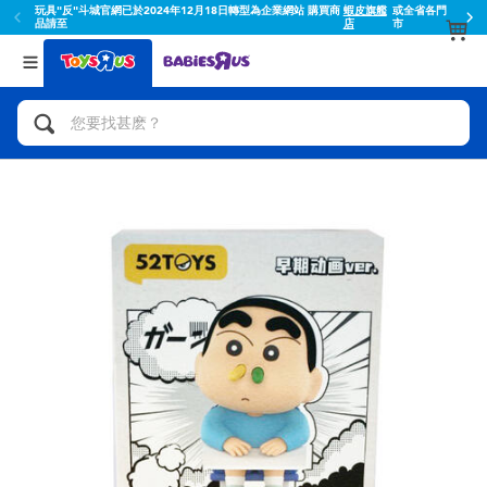
玩具"反"斗城官網已於2024年12月18日轉型為企業網站 購買商
蝦皮旗艦
或全省各門
品請至
店
市
返回
返回
分類目錄
品牌
查看所有
人氣英雄,角色扮演,射擊玩具
Toy Story玩具總動員
腳踏車,滑板車,騎乘車
Super Mario超級瑪利歐
拼砌組合及樂高LEGO
52TOYS
玩具車,貨車,火車及遙控系列
Fuggler
手工藝,文具,蠟筆,泥膠,畫板
Miniso名創優品
娃娃, 芭比,收藏公仔
playpop