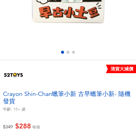
電子玩具
LEGO樂高
遊戲及拼圖系列
Barbie芭比
益智學習玩具
Disney Frozen迪士尼冰雪奇緣
戶外及運動用品
Marvel漫威
清貨大減價
派對用品
NERF熱火
角色扮演及造型系列
Play-Doh培樂多
Crayon Shin-Chan蠟筆小新 古早蠟筆小新- 隨機
發貨
毛毛公仔玩具
年齡:
15+
歲
夏日
$288
價格從
至
$349
每個