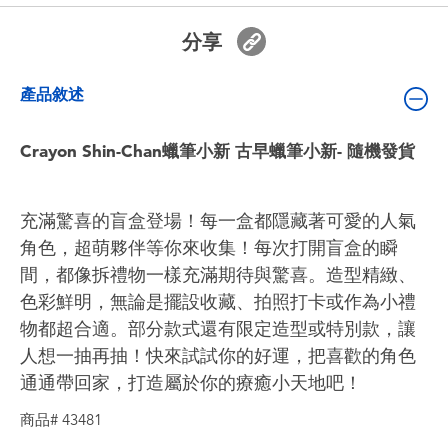
嬰兒及學前玩具
分享
電池
產品敘述
任天堂 Switch
Crayon Shin-Chan蠟筆小新 古早蠟筆小新- 隨機發貨
盲盒
充滿驚喜的盲盒登場！每一盒都隱藏著可愛的人氣
角色收藏
角色，超萌夥伴等你來收集！每次打開盲盒的瞬
間，都像拆禮物一樣充滿期待與驚喜。造型精緻、
生活雜貨
色彩鮮明，無論是擺設收藏、拍照打卡或作為小禮
物都超合適。部分款式還有限定造型或特別款，讓
人想一抽再抽！快來試試你的好運，把喜歡的角色
通通帶回家，打造屬於你的療癒小天地吧！
商品# 43481