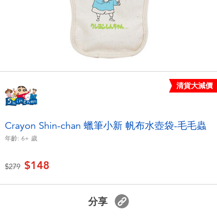
電子玩具
LEGO樂高
遊戲及拼圖系列
Barbie芭比
益智學習玩具
Disney Frozen迪士尼冰雪奇緣
戶外及運動用品
Marvel漫威
清貨大減價
派對用品
NERF熱火
Crayon Shin-chan 蠟筆小新 帆布水壺袋-毛毛蟲
年齡:
6+
歲
角色扮演及造型系列
Play-Doh培樂多
$148
價格從
至
$279
毛毛公仔玩具
夏日
分享