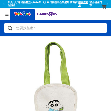
玩具"反"斗城官網已於2024年12月18日轉型為企業網站 購買商
蝦皮旗艦
或全省各門
品請至
店
市
返回
返回
分類目錄
品牌
查看所有
人氣英雄,角色扮演,射擊玩具
Toy Story玩具總動員
腳踏車,滑板車,騎乘車
Super Mario超級瑪利歐
拼砌組合及樂高LEGO
52TOYS
玩具車,貨車,火車及遙控系列
Fuggler
手工藝,文具,蠟筆,泥膠,畫板
Miniso名創優品
娃娃, 芭比,收藏公仔
playpop