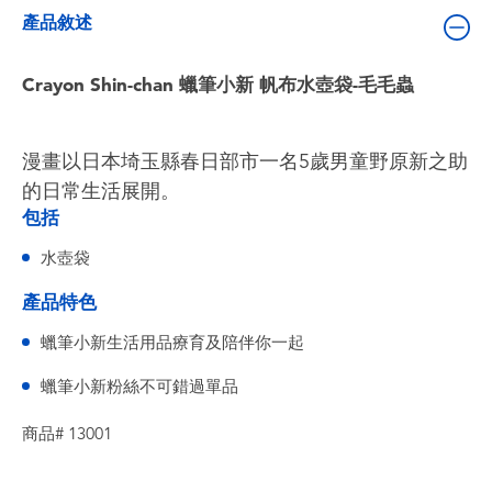
嬰兒及學前玩具
產品敘述
電池
Crayon Shin-chan 蠟筆小新 帆布水壺袋-毛毛蟲
任天堂 Switch
漫畫以日本埼玉縣春日部市一名5歲男童野原新之助
的日常生活展開。
盲盒
包括
水壺袋
角色收藏
產品特色
生活雜貨
蠟筆小新生活用品療育及陪伴你一起
蠟筆小新粉絲不可錯過單品
商品# 13001