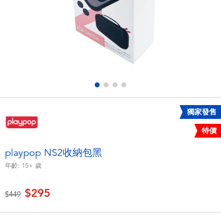
電子玩具
LEGO樂高
遊戲及拼圖系列
Barbie芭比
益智學習玩具
Disney Frozen迪士尼冰雪奇緣
戶外及運動用品
Marvel漫威
獨家發售
派對用品
NERF熱火
特價
角色扮演及造型系列
Play-Doh培樂多
playpop NS2收納包黑
年齡:
15+
歲
毛毛公仔玩具
$295
價格從
至
$449
夏日