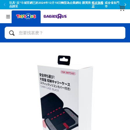
玩具"反"斗城官網已於2024年12月18日轉型為企業網站 購買商
蝦皮旗艦
或全省各門
品請至
店
市
返回
返回
分類目錄
品牌
查看所有
人氣英雄,角色扮演,射擊玩具
Toy Story玩具總動員
腳踏車,滑板車,騎乘車
Super Mario超級瑪利歐
拼砌組合及樂高LEGO
52TOYS
玩具車,貨車,火車及遙控系列
Fuggler
手工藝,文具,蠟筆,泥膠,畫板
Miniso名創優品
娃娃, 芭比,收藏公仔
playpop