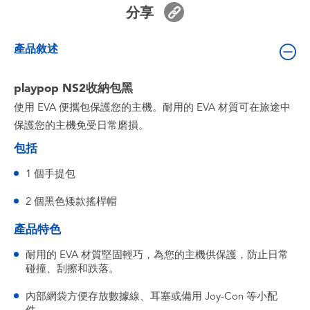
嬰兒及學前玩具
分享
產品敘述
電池
playpop NS2收納包黑
任天堂 Switch
使用 EVA 便攜包保護您的主機。耐用的 EVA 材質可在旅途中
保護您的主機免受日常磨損。
盲盒
包括
角色收藏
1 個手提包
2 個黑色矮款搖桿帽
生活雜貨
產品特色
耐用的 EVA 材質堅固輕巧，為您的主機供保護，防止日常
碰撞、刮擦和跌落。
內部網袋方便存放數據線、耳塞或備用 Joy-Con 等小配