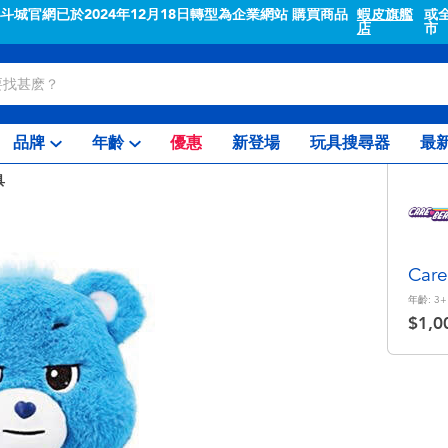
"斗城官網已於2024年12月18日轉型為企業網站 購買商品
蝦皮旗艦
或
店
市
品牌
年齡
優惠
新登場
玩具搜尋器
最
具
Car
年齡:
3+
$1,0