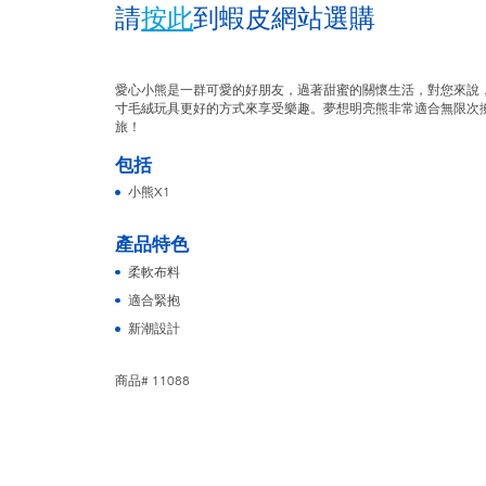
請
按此
到蝦皮網站選購
愛心小熊是一群可愛的好朋友，過著甜蜜的關懷生活，對您來說，還
寸毛絨玩具更好的方式來享受樂趣。夢想明亮熊非常適合無限次
旅！
包括
小熊X1
產品特色
柔軟布料
適合緊抱
新潮設計
商品# 11088