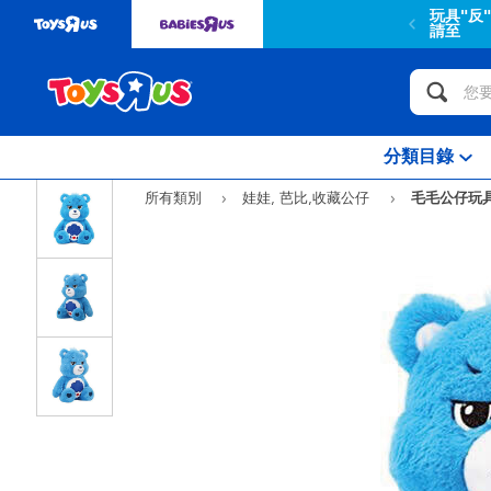
玩具"反
請至
分類目錄
所有類別
娃娃, 芭比,收藏公仔
毛毛公仔玩