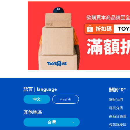
語言 | language
關於"R"
中文
english
關於我們
尋找分店
其他地區
商品目錄冊
台灣
傑菲玩樂區