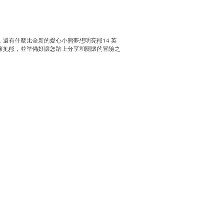
有什麼比全新的愛心小熊夢想明亮熊14 ​​英
擁抱熊，並準備好讓您踏上分享和關懷的冒險之