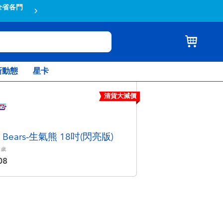
全省各門
蝦皮結帳輸入折扣碼TOYSR2026享
新動態
星卡
清貨大減價
e Bears-生氣熊 18吋(閃亮版)
歲
08