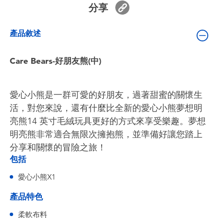
分享
嬰兒及學前玩具
產品敘述
電池
Care Bears-好朋友熊(中)
任天堂 Switch
盲盒
愛心小熊是一群可愛的好朋友，過著甜蜜的關懷生
活，對您來說，還有什麼比全新的愛心小熊夢想明
角色收藏
亮熊14 ​​英寸毛絨玩具更好的方式來享受樂趣。夢想
明亮熊非常適合無限次擁抱熊，並準備好讓您踏上
生活雜貨
分享和關懷的冒險之旅！
包括
愛心小熊X1
產品特色
柔軟布料