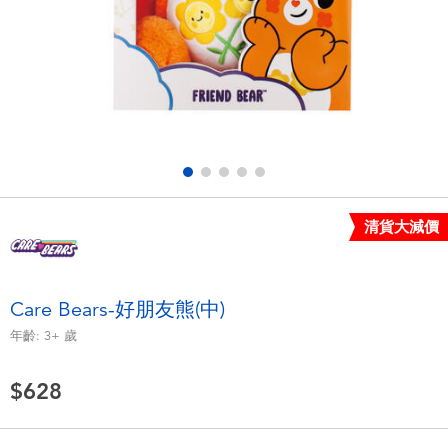
電子玩具
LEGO樂高
遊戲及拼圖系列
Barbie芭比
益智學習玩具
Disney Frozen迪士尼冰雪奇緣
戶外及運動用品
Marvel漫威
清貨大減價
派對用品
NERF熱火
角色扮演及造型系列
Play-Doh培樂多
Care Bears-好朋友熊(中)
年齡:
3+
歲
毛毛公仔玩具
$628
夏日