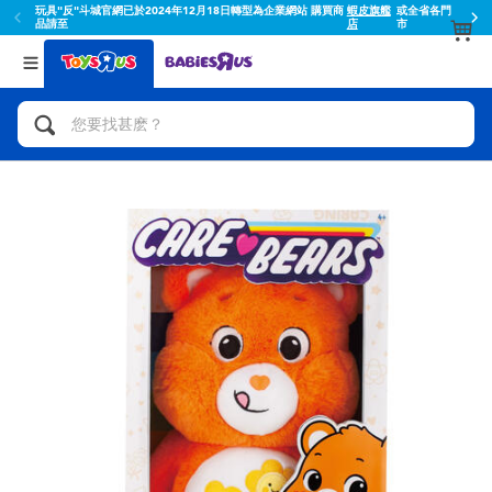
玩具"反"斗城官網已於2024年12月18日轉型為企業網站 購買商
蝦皮旗艦
或全省各門
品請至
店
市
返回
返回
分類目錄
品牌
查看所有
人氣英雄,角色扮演,射擊玩具
Toy Story玩具總動員
腳踏車,滑板車,騎乘車
Super Mario超級瑪利歐
拼砌組合及樂高LEGO
52TOYS
玩具車,貨車,火車及遙控系列
Fuggler
手工藝,文具,蠟筆,泥膠,畫板
Miniso名創優品
娃娃, 芭比,收藏公仔
playpop