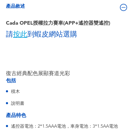
嬰兒及學前玩具
產品敘述
電池
Cada OPEL授權拉力賽車(APP+遙控器雙遙控)
請
按此
到蝦皮網站選購
任天堂 Switch
盲盒
角色收藏
復古經典配色展顯賽道光彩
包括
生活雜貨
積木
說明書
產品特色
遙控器電池：2*1.5AAA電池，車身電池：3*1.5AA電池