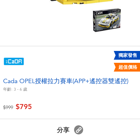
電子玩具
LEGO樂高
遊戲及拼圖系列
Barbie芭比
益智學習玩具
Disney Frozen迪士尼冰雪奇緣
戶外及運動用品
Marvel漫威
獨家發售
超值價格
派對用品
NERF熱火
Cada OPEL授權拉力賽車(APP+遙控器雙遙控)
年齡:
3 - 6
歲
角色扮演及造型系列
Play-Doh培樂多
$795
價格從
至
$999
毛毛公仔玩具
夏日
分享