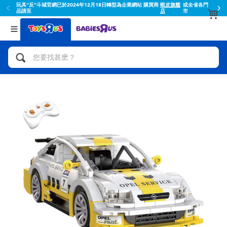
玩具"反"斗城官網已於2024年12月18日轉型為企業網站 購買商
蝦皮旗艦
或全省各門
品請至
店
市
返回
返回
分類目錄
品牌
查看所有
人氣英雄,角色扮演,射擊玩具
Toy Story玩具總動員
腳踏車,滑板車,騎乘車
Super Mario超級瑪利歐
拼砌組合及樂高LEGO
52TOYS
玩具車,貨車,火車及遙控系列
Fuggler
手工藝,文具,蠟筆,泥膠,畫板
Miniso名創優品
娃娃, 芭比,收藏公仔
playpop