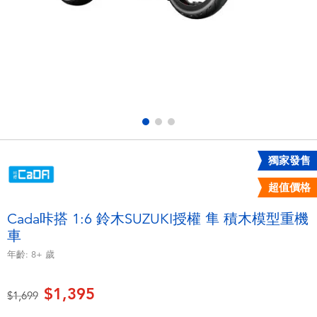
電子玩具
LEGO樂高
遊戲及拼圖系列
Barbie芭比
益智學習玩具
Disney Frozen迪士尼冰雪奇緣
戶外及運動用品
Marvel漫威
獨家發售
派對用品
NERF熱火
超值價格
角色扮演及造型系列
Play-Doh培樂多
Cada咔搭 1:6 鈴木SUZUKI授權 隼 積木模型重機
車
毛毛公仔玩具
年齡:
8+
歲
夏日
$1,395
價格從
至
$1,699