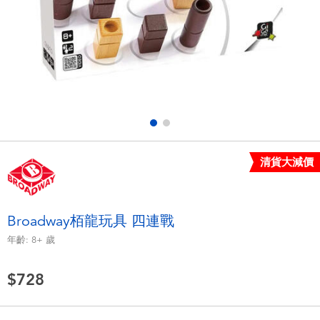
電子玩具
LEGO樂高
遊戲及拼圖系列
Barbie芭比
益智學習玩具
Disney Frozen迪士尼冰雪奇緣
戶外及運動用品
Marvel漫威
清貨大減價
派對用品
NERF熱火
角色扮演及造型系列
Play-Doh培樂多
Broadway栢龍玩具 四連戰
年齡:
8+
歲
毛毛公仔玩具
$728
夏日