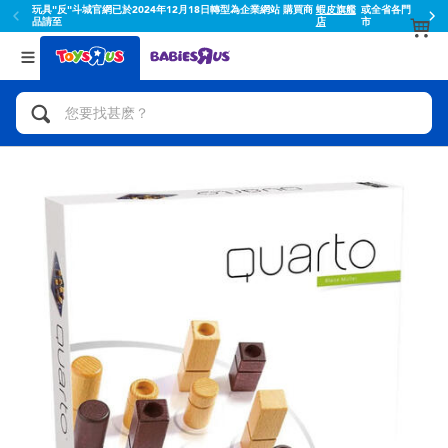
玩具"反"斗城官網已於2024年12月18日轉型為企業網站 購買商
蝦皮旗艦
或全省各門
品請至
店
市
返回
返回
分類目錄
品牌
查看所有
人氣英雄,角色扮演,射擊玩具
Toy Story玩具總動員
腳踏車,滑板車,騎乘車
Super Mario超級瑪利歐
拼砌組合及樂高LEGO
52TOYS
玩具車,貨車,火車及遙控系列
Fuggler
手工藝,文具,蠟筆,泥膠,畫板
Miniso名創優品
娃娃, 芭比,收藏公仔
playpop