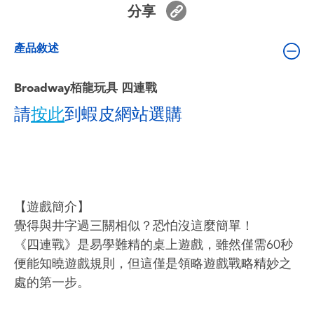
分享
嬰兒及學前玩具
產品敘述
電池
Broadway栢龍玩具 四連戰
任天堂 Switch
請
按此
到蝦皮網站選購
盲盒
角色收藏
【遊戲簡介】
生活雜貨
覺得與井字過三關相似？恐怕沒這麼簡單！
《四連戰》是易學難精的桌上遊戲，雖然僅需60秒
便能知曉遊戲規則，但這僅是領略遊戲戰略精妙之
處的第一步。