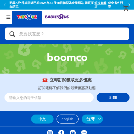
玩具"反"斗城官網已於2024年12月18日轉型為企業網站 購買商
蝦皮旗艦
或全省各門
品請至
店
市
返回
返回
分類目錄
品牌
查看所有
人氣英雄,角色扮演,射擊玩具
Toy Story玩具總動員
腳踏車,滑板車,騎乘車
Super Mario超級瑪利歐
boomco
拼砌組合及樂高LEGO
52TOYS
立即訂閲獲取更多優惠
玩具車,貨車,火車及遙控系列
Fuggler
訂閲電郵了解我們的最新優惠及動態
訂閲
手工藝,文具,蠟筆,泥膠,畫板
Miniso名創優品
娃娃, 芭比,收藏公仔
playpop
台灣
中文
english