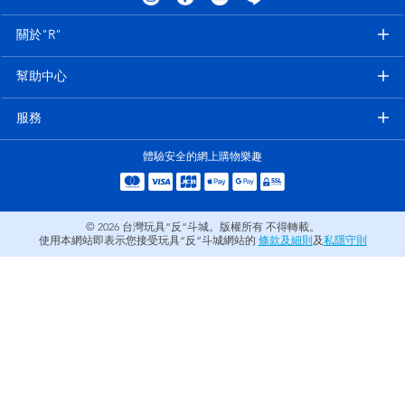
電子玩具
LEGO樂高
關於"R"
遊戲及拼圖系列
Barbie芭比
幫助中心
益智學習玩具
Disney Frozen迪士尼冰雪奇緣
服務
體驗安全的網上購物樂趣
戶外及運動用品
Marvel漫威
派對用品
NERF熱火
© 2026
台灣玩具“反”斗城。版權所有 不得轉載。
使用本網站即表示您接受玩具“反”斗城網站的
條款及細則
及
私隱守則
角色扮演及造型系列
Play-Doh培樂多
毛毛公仔玩具
夏日