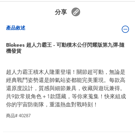
嬰兒及學前玩具
分享
電池
產品敘述
任天堂 Switch
Blokees 超人力霸王 - 可動積木公仔閃耀版第九彈-隨
機發貨
盲盒
超人力霸王積木人隆重登場！關節超可動，無論是
角色收藏
經典戰鬥姿勢還是帥氣站姿都能完美重現。每款高
還原度設計，質感與細節兼具，收藏與遊玩兼得。
生活雜貨
共9款常規角色＋1款隱藏，等你來蒐集！快來組成
你的宇宙防衛隊，重溫熱血對戰時刻！
商品# 40287