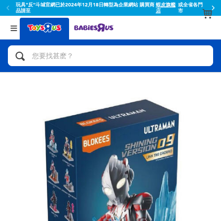
玩具"反"斗城官網已於2024年12月18日轉型為企業網站 購買商
蝦皮旗艦
或全省各門
品請至
店
市
返回
返回
分類目錄
品牌
查看所有
人氣英雄,角色扮演,射擊玩具
Toy Story玩具總動員
腳踏車,滑板車,騎乘車
Super Mario超級瑪利歐
拼砌組合及樂高LEGO
52TOYS
玩具車,貨車,火車及遙控系列
Fuggler
手工藝,文具,蠟筆,泥膠,畫板
Miniso名創優品
娃娃, 芭比,收藏公仔
playpop