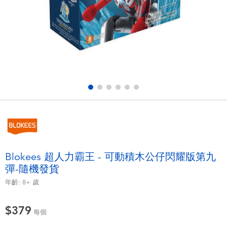
電子玩具
LEGO樂高
遊戲及拼圖系列
Barbie芭比
益智學習玩具
Disney Frozen迪士尼冰雪奇緣
戶外及運動用品
Marvel漫威
派對用品
NERF熱火
角色扮演及造型系列
Play-Doh培樂多
Blokees 超人力霸王 - 可動積木公仔閃耀版第九
彈-隨機發貨
毛毛公仔玩具
年齡:
8+
歲
夏日
$379
每個