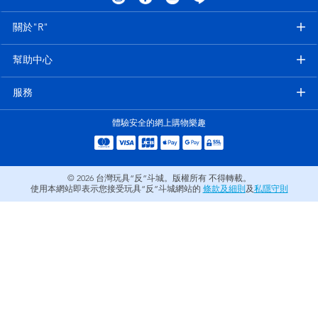
電子玩具
LEGO樂高
關於"R"
遊戲及拼圖系列
Barbie芭比
幫助中心
益智學習玩具
Disney Frozen迪士尼冰雪奇緣
服務
體驗安全的網上購物樂趣
戶外及運動用品
Marvel漫威
派對用品
NERF熱火
© 2026
台灣玩具“反”斗城。版權所有 不得轉載。
使用本網站即表示您接受玩具“反”斗城網站的
條款及細則
及
私隱守則
角色扮演及造型系列
Play-Doh培樂多
毛毛公仔玩具
夏日