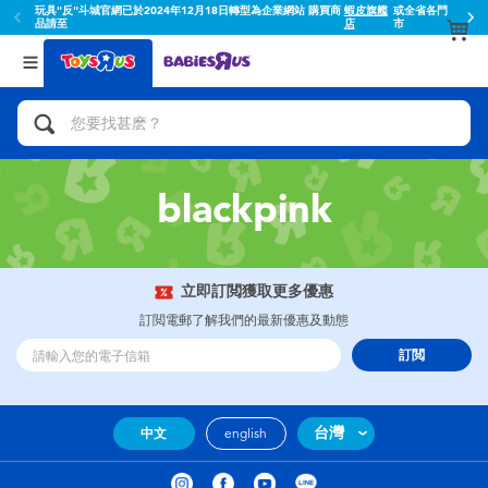
玩具"反"斗城官網已於2024年12月18日轉型為企業網站 購買商
蝦皮旗艦
或全省各門
品請至
店
市
返回
返回
分類目錄
品牌
查看所有
人氣英雄,角色扮演,射擊玩具
Toy Story玩具總動員
腳踏車,滑板車,騎乘車
Super Mario超級瑪利歐
blackpink
拼砌組合及樂高LEGO
52TOYS
立即訂閲獲取更多優惠
玩具車,貨車,火車及遙控系列
Fuggler
訂閲電郵了解我們的最新優惠及動態
訂閲
手工藝,文具,蠟筆,泥膠,畫板
Miniso名創優品
娃娃, 芭比,收藏公仔
playpop
台灣
中文
english