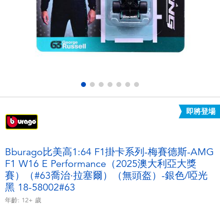
電子玩具
LEGO樂高
遊戲及拼圖系列
Barbie芭比
益智學習玩具
Disney Frozen迪士尼冰雪奇緣
戶外及運動用品
Marvel漫威
即將登場
派對用品
NERF熱火
角色扮演及造型系列
Play-Doh培樂多
Bburago比美高1:64 F1掛卡系列-梅賽德斯-AMG
F1 W16 E Performance（2025澳大利亞大獎
毛毛公仔玩具
賽）（#63喬治·拉塞爾）（無頭盔）-銀色/啞光
黑 18-58002#63
夏日
年齡:
12+
歲