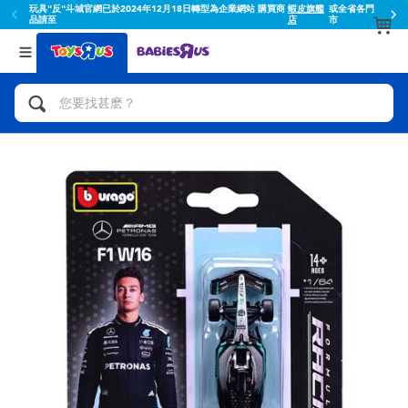
玩具"反"斗城官網已於2024年12月18日轉型為企業網站 購買商
蝦皮旗艦
或全省各門
品請至
店
市
返回
返回
分類目錄
品牌
查看所有
人氣英雄,角色扮演,射擊玩具
Toy Story玩具總動員
腳踏車,滑板車,騎乘車
Super Mario超級瑪利歐
拼砌組合及樂高LEGO
52TOYS
玩具車,貨車,火車及遙控系列
Fuggler
手工藝,文具,蠟筆,泥膠,畫板
Miniso名創優品
娃娃, 芭比,收藏公仔
playpop