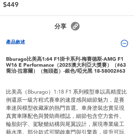
$449
嬰兒及學前玩具
電池
分享
任天堂 Switch
產品敘述
盲盒
Bburago比美高1:64 F1掛卡系列-梅賽德斯-AMG F1
W16 E Performance（2025澳大利亞大獎賽）（#63
喬治·拉塞爾）（無頭盔）-銀色/啞光黑 18-58002#63
角色收藏
生活雜貨
比美高（Bburago）1:18 F1 系列模型車以高精度比
例還原一級方程式賽車的速度感與細節魅力，是賽
車迷與模型收藏家的熱門首選。車身塗裝忠實呈現
真實車隊配色與贊助商標誌，細節包含空力套件、
輪胎刻字、駕駛艙結構與尾翼設計，展現專業級工
藝水準。部分款式可開啟車門與引擎蓋，提升可玩