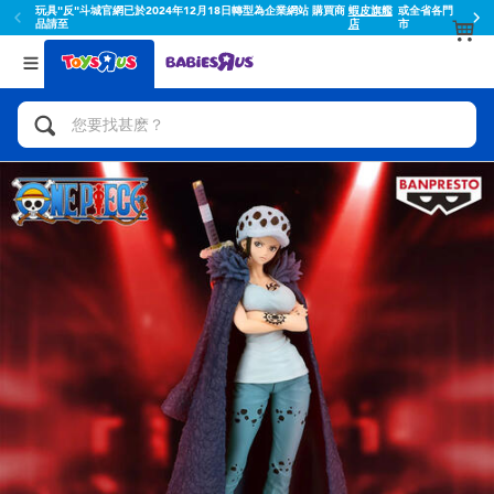
玩具"反"斗城官網已於2024年12月18日轉型為企業網站 購買商
蝦皮旗艦
或全省各門
品請至
店
市
返回
返回
分類目錄
品牌
查看所有
人氣英雄,角色扮演,射擊玩具
Toy Story玩具總動員
腳踏車,滑板車,騎乘車
Super Mario超級瑪利歐
拼砌組合及樂高LEGO
52TOYS
玩具車,貨車,火車及遙控系列
Fuggler
手工藝,文具,蠟筆,泥膠,畫板
Miniso名創優品
娃娃, 芭比,收藏公仔
playpop