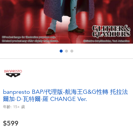
電子玩具
LEGO樂高
遊戲及拼圖系列
Barbie芭比
益智學習玩具
Disney Frozen迪士尼冰雪奇緣
戶外及運動用品
Marvel漫威
派對用品
NERF熱火
角色扮演及造型系列
Play-Doh培樂多
banpresto BAP/代理版-航海王G&G性轉 托拉法
爾加·D·瓦特爾·羅 CHANGE Ver.
毛毛公仔玩具
年齡:
15+
歲
夏日
$599