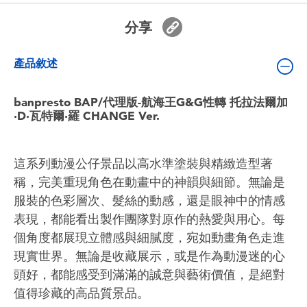
嬰兒及學前玩具
分享
電池
產品敘述
任天堂 Switch
banpresto BAP/代理版-航海王G&G性轉 托拉法爾加
·D·瓦特爾·羅 CHANGE Ver.
盲盒
這系列動漫公仔景品以高水準塗裝與精緻造型著
角色收藏
稱，完美重現角色在動畫中的神韻與細節。無論是
服裝的色彩層次、髮絲的動感，還是眼神中的情感
生活雜貨
表現，都能看出製作團隊對原作的熱愛與用心。每
個角度都展現立體感與細膩度，宛如動畫角色走進
現實世界。無論是收藏展示，或是作為動漫迷的心
頭好，都能感受到滿滿的誠意與藝術價值，是絕對
值得珍藏的高品質景品。