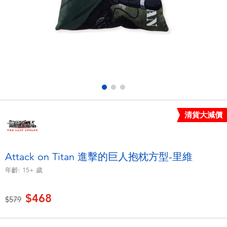
電子玩具
LEGO樂高
遊戲及拼圖系列
Barbie芭比
益智學習玩具
Disney Frozen迪士尼冰雪奇緣
戶外及運動用品
Marvel漫威
清貨大減價
派對用品
NERF熱火
角色扮演及造型系列
Play-Doh培樂多
Attack on Titan 進擊的巨人抱枕方型-里維
年齡:
15+
歲
毛毛公仔玩具
$468
價格從
至
$579
夏日