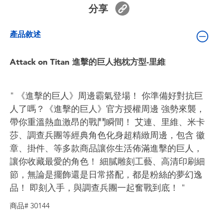
嬰兒及學前玩具
分享
產品敘述
電池
Attack on Titan 進擊的巨人抱枕方型-里維
任天堂 Switch
盲盒
" 《進擊的巨人》周邊霸氣登場！ 你準備好對抗巨
人了嗎？《進擊的巨人》官方授權周邊 強勢來襲，
角色收藏
帶你重溫熱血激昂的戰鬥瞬間！ 艾連、里維、米卡
莎、調查兵團等經典角色化身超精緻周邊，包含 徽
生活雜貨
章、掛件、等多款商品讓你生活佈滿進擊的巨人，
讓你收藏最愛的角色！ 細膩雕刻工藝、高清印刷細
節，無論是擺飾還是日常搭配，都是粉絲的夢幻逸
品！ 即刻入手，與調查兵團一起奮戰到底！ "
商品# 30144