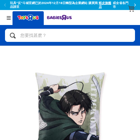
玩具"反"斗城官網已於2024年12月18日轉型為企業網站 購買商
蝦皮旗艦
或全省各門
品請至
店
市
返回
返回
分類目錄
品牌
查看所有
人氣英雄,角色扮演,射擊玩具
Toy Story玩具總動員
腳踏車,滑板車,騎乘車
Super Mario超級瑪利歐
拼砌組合及樂高LEGO
52TOYS
玩具車,貨車,火車及遙控系列
Fuggler
手工藝,文具,蠟筆,泥膠,畫板
Miniso名創優品
娃娃, 芭比,收藏公仔
playpop