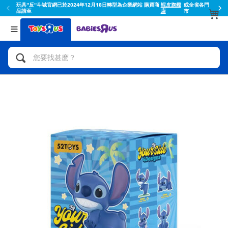
玩具"反"斗城官網已於2024年12月18日轉型為企業網站 購買商
蝦皮旗艦
或全省各門
品請至
店
市
返回
返回
分類目錄
品牌
查看所有
人氣英雄,角色扮演,射擊玩具
Toy Story玩具總動員
腳踏車,滑板車,騎乘車
Super Mario超級瑪利歐
拼砌組合及樂高LEGO
52TOYS
玩具車,貨車,火車及遙控系列
Fuggler
手工藝,文具,蠟筆,泥膠,畫板
Miniso名創優品
娃娃, 芭比,收藏公仔
playpop