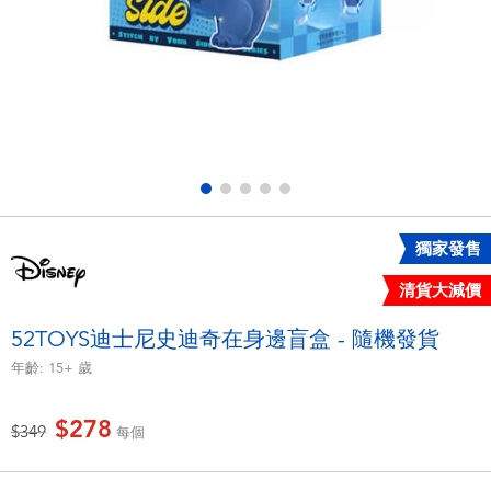
電子玩具
LEGO樂高
遊戲及拼圖系列
Barbie芭比
益智學習玩具
Disney Frozen迪士尼冰雪奇緣
戶外及運動用品
Marvel漫威
獨家發售
派對用品
NERF熱火
清貨大減價
角色扮演及造型系列
Play-Doh培樂多
52TOYS迪士尼史迪奇在身邊盲盒 - 隨機發貨
年齡:
15+
歲
毛毛公仔玩具
$278
價格從
至
$349
每個
夏日