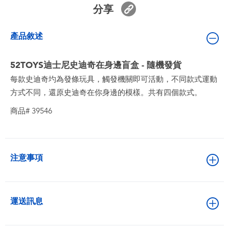
嬰兒及學前玩具
分享
產品敘述
電池
52TOYS迪士尼史迪奇在身邊盲盒 - 隨機發貨
任天堂 Switch
每款史迪奇圴為發條玩具，觸發機關即可活動，不同款式運動
方式不同，還原史迪奇在你身邊的模樣。共有四個款式。
盲盒
商品# 39546
角色收藏
生活雜貨
注意事項
運送訊息