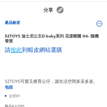
嬰兒及學前玩具
分享
電池
產品敘述
任天堂 Switch
52TOYS 迪士尼公主D-baby系列 花漾鞦韆 @6- 隨機
發貨
盲盒
請
按此
到蝦皮網站選購
角色收藏
生活雜貨
52TOYS可愛又療育公仔，讓生活空間多采多姿。
包括
公仔X1
商品# 63285