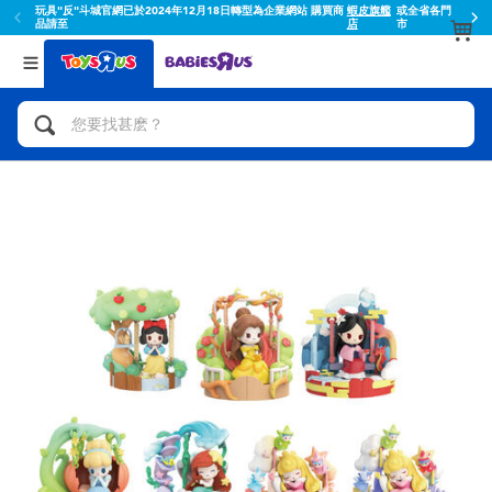
玩具"反"斗城官網已於2024年12月18日轉型為企業網站 購買商
蝦皮旗艦
或全省各門
品請至
店
市
返回
返回
分類目錄
品牌
查看所有
人氣英雄,角色扮演,射擊玩具
Toy Story玩具總動員
腳踏車,滑板車,騎乘車
Super Mario超級瑪利歐
拼砌組合及樂高LEGO
52TOYS
玩具車,貨車,火車及遙控系列
Fuggler
手工藝,文具,蠟筆,泥膠,畫板
Miniso名創優品
娃娃, 芭比,收藏公仔
playpop