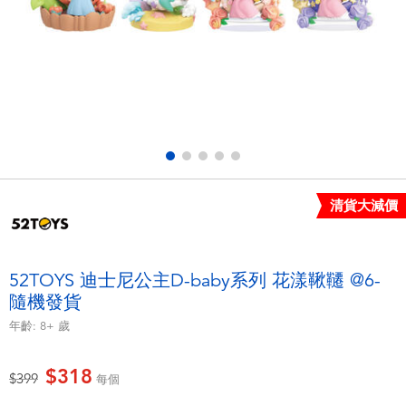
電子玩具
LEGO樂高
遊戲及拼圖系列
Barbie芭比
益智學習玩具
Disney Frozen迪士尼冰雪奇緣
戶外及運動用品
Marvel漫威
清貨大減價
派對用品
NERF熱火
角色扮演及造型系列
Play-Doh培樂多
52TOYS 迪士尼公主D-baby系列 花漾鞦韆 @6-
隨機發貨
毛毛公仔玩具
年齡:
8+
歲
夏日
$318
價格從
至
$399
每個