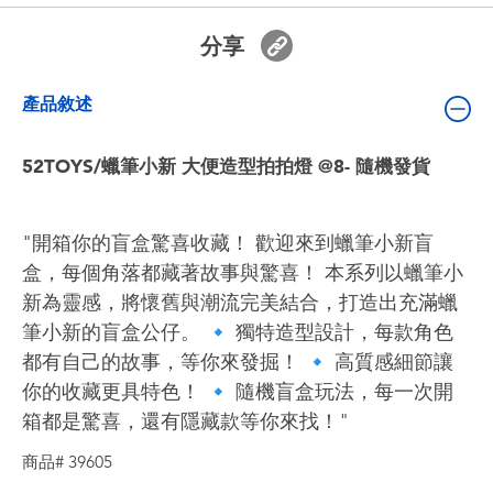
嬰兒及學前玩具
分享
電池
產品敘述
任天堂 Switch
52TOYS/蠟筆小新 大便造型拍拍燈 @8- 隨機發貨
盲盒
"開箱你的盲盒驚喜收藏！ 歡迎來到蠟筆小新盲
角色收藏
盒，每個角落都藏著故事與驚喜！ 本系列以蠟筆小
新為靈感，將懷舊與潮流完美結合，打造出充滿蠟
生活雜貨
筆小新的盲盒公仔。 🔹 獨特造型設計，每款角色
都有自己的故事，等你來發掘！ 🔹 高質感細節讓
你的收藏更具特色！ 🔹 隨機盲盒玩法，每一次開
箱都是驚喜，還有隱藏款等你來找！"
商品# 39605