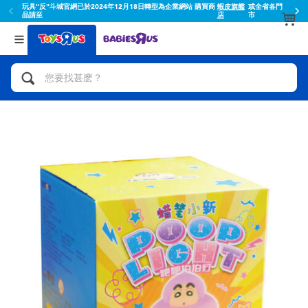
玩具"反"斗城官網已於2024年12月18日轉型為企業網站 購買商
蝦皮旗艦
或全省各門
品請至
店
市
返回
返回
分類目錄
品牌
查看所有
人氣英雄,角色扮演,射擊玩具
Toy Story玩具總動員
腳踏車,滑板車,騎乘車
Super Mario超級瑪利歐
拼砌組合及樂高LEGO
52TOYS
玩具車,貨車,火車及遙控系列
Fuggler
手工藝,文具,蠟筆,泥膠,畫板
Miniso名創優品
娃娃, 芭比,收藏公仔
playpop