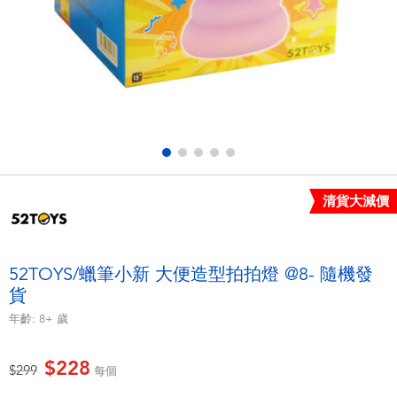
電子玩具
LEGO樂高
遊戲及拼圖系列
Barbie芭比
益智學習玩具
Disney Frozen迪士尼冰雪奇緣
戶外及運動用品
Marvel漫威
清貨大減價
派對用品
NERF熱火
角色扮演及造型系列
Play-Doh培樂多
52TOYS/蠟筆小新 大便造型拍拍燈 @8- 隨機發
貨
毛毛公仔玩具
年齡:
8+
歲
夏日
$228
價格從
至
$299
每個